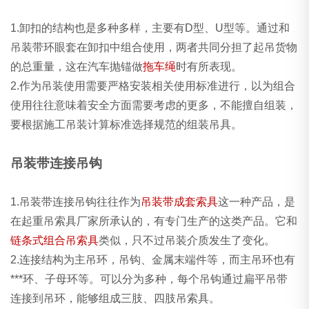
1.卸扣的结构也是多种多样，主要有D型、U型等。通过和
吊装带环眼套在卸扣中组合使用，两者共同分担了起吊货物
的总重量，这在汽车抛锚做
拖车绳
时有所表现。
2.作为吊装使用需要严格安装相关使用标准进行，以为组合
使用往往意味着安全方面需要考虑的更多，不能擅自组装，
要根据施工吊装计算标准选择规范的组装吊具。
吊装带连接吊钩
1.吊装带连接
吊钩
往往作为
吊装带成套索具
这一种产品，是
在起重吊索具厂家所承认的，有专门生产的这类产品。它和
链条式组合吊索具
类似，只不过吊装介质发生了变化。
2.连接结构为主吊环，吊钩、金属末端件等，而主吊环也有
***环、子母环等。可以分为多种，每个吊钩通过扁平吊带
连接到吊环，能够组成三肢、四肢吊索具。