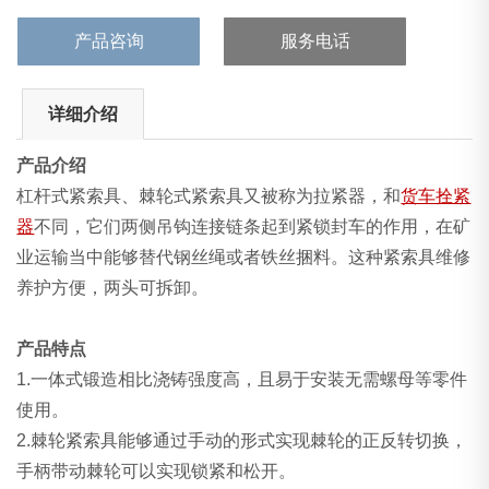
卸。
产品咨询
服务电话
详细介绍
产品介绍
杠杆式紧索具、棘轮式紧索具又被称为拉紧器，和
货车拴紧
器
不同，它们两侧吊钩连接链条起到紧锁封车的作用，在矿
业运输当中能够替代钢丝绳或者铁丝捆料。这种紧索具维修
养护方便，两头可拆卸。
产品特点
1.一体式锻造相比浇铸强度高，且易于安装无需螺母等零件
使用。
2.棘轮紧索具能够通过手动的形式实现棘轮的正反转切换，
手柄带动棘轮可以实现锁紧和松开。