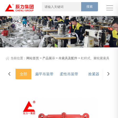
当前位置：
网站首页
>
产品展示
>
吊索具及配件
> 杠杆式、棘轮紧索具
全部
扁平吊装带
柔性吊装带
拴紧器
吊装