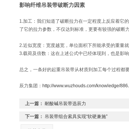
影响纤维吊装带破断力因素
1.加工：我们知道了破断拉力在一定程度上反应着它
了它的拉力参数，不仅达到标准，更要有较强的破断
2.近似宽度：宽度越宽，单位面积下所能承受的重量
3.载荷及倍数：这在上述公式中已经体现到，也是影
总之，一条好的
起重吊装带
从材质到加工每个过程都
辰力集团：
http://www.wuzhouds.com/knowledge/886.
上一篇：
耐酸碱吊装带选辰力
下一篇：
吊装带组合索具实现“软硬兼施”