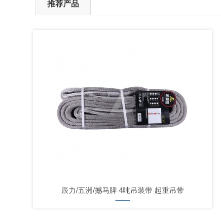
推荐产品
辰力/五洲/撼马牌 4吨吊装带 起重吊带