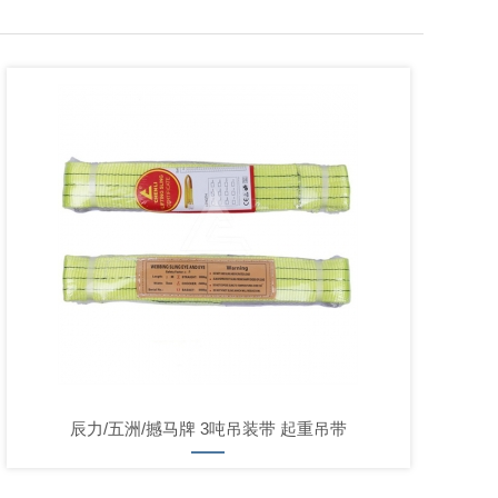
辰力/五洲/撼马牌 3吨吊装带 起重吊带