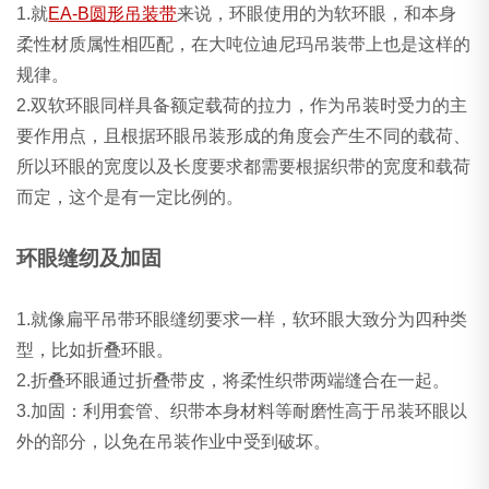
1.就
EA-B圆形吊装带
来说，环眼使用的为软环眼，和本身
柔性材质属性相匹配，在大吨位迪尼玛吊装带上也是这样的
规律。
2.双软环眼同样具备额定载荷的拉力，作为吊装时受力的主
要作用点，且根据环眼吊装形成的角度会产生不同的载荷、
所以环眼的宽度以及长度要求都需要根据织带的宽度和载荷
而定，这个是有一定比例的。
环眼缝纫及加固
1.就像扁平吊带环眼缝纫要求一样，软环眼大致分为四种类
型，比如折叠环眼。
2.折叠环眼通过折叠带皮，将柔性织带两端缝合在一起。
3.加固：利用套管、织带本身材料等耐磨性高于吊装环眼以
外的部分，以免在吊装作业中受到破坏。