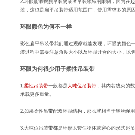
2.环眼能够摆脱吊装物或者吊装领域的限制，因为在
装，这也是扁平吊装带适用范围广，使用需求多的原
环眼颜色为何不一样
彩色扁平吊装带我们通过观察就能发现，环眼的颜色
装过程中需要注意角度大小以及环眼开合的大小，以
环眼为何很少用于柔性吊装带
1.
柔性吊装带
一般都是
大吨位吊装带
，其内芯线束的
承载更多重量。
2.如果柔性吊带配
双环眼结构
，那么就相当于钢丝绳
3.大吨位吊装带都是环形以套住物体或穿心的形式起