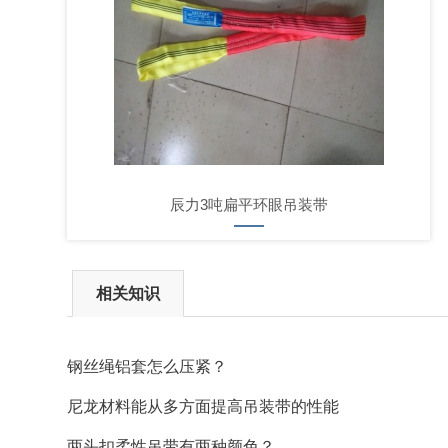
辰力3吨扁平环眼吊装带
相关知识
钢丝绳铝套怎么压紧？
尼龙材料能从多方面提高吊装带的性能
两头扣柔性吊带有两种颜色？