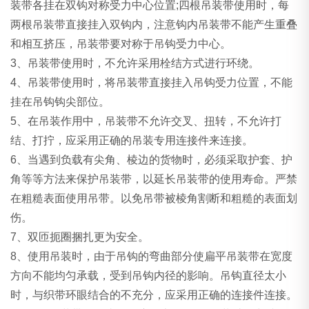
装带各挂在双钩对称受力中心位置;四根吊装带使用时，每
两根吊装带直接挂入双钩内，注意钩内吊装带不能产生重叠
和相互挤压，吊装带要对称于吊钩受力中心。
3、吊装带使用时，不允许采用栓结方式进行环绕。
4、吊装带使用时，将吊装带直接挂入吊钩受力位置，不能
挂在吊钩钩尖部位。
5、在吊装作用中，吊装带不允许交叉、扭转，不允许打
结、打拧，应采用正确的吊装专用连接件来连接。
6、当遇到负载有尖角、棱边的货物时，必须采取护套、护
角等等方法来保护吊装带，以延长吊装带的使用寿命。严禁
在粗糙表面使用吊带。以免吊带被棱角割断和粗糙的表面划
伤。
7、双匝扼圈捆扎更为安全。
8、使用吊装时，由于吊钩的弯曲部分使扁平吊装带在宽度
方向不能均匀承载，受到吊钩内径的影响。吊钩直径太小
时，与织带环眼结合的不充分，应采用正确的连接件连接。