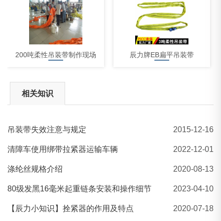
200吨柔性吊装带制作现场
辰力牌EB扁平吊装带
相关知识
吊装带失效注意与规定
2015-12-16
起重滑车
清障车使用绑带拉紧器运输车辆
2022-12-01
涤纶丝规格介绍
2020-08-13
80级发黑16毫米起重链条安装和操作细节
2023-04-10
【辰力小知识】拴紧器的作用及特点
2020-07-18