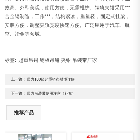
效高。外型美观，使用方便，无需维护。钢轨夹钳采用***
合金钢制造，工作***，结构紧凑，重量轻，固定式挂梁，
安装方便，调整夹轨宽度快速方便。广泛应用于汽车、航
空、冶金等领域。
标签: 起重吊钳 钢板吊钳 夹钳 吊装带厂家
上一篇：
辰力100级起重链条材质详解
下一篇：
辰力吊装带使用注意（补充）
推荐产品