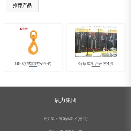
推荐产品
G80欧式旋转安全钩
链条式组合吊索4股
辰力集团
2吨柔性吊装带
辰力集团清苑高新区(总部)