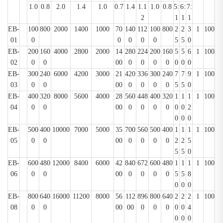
1.0
0.8
2.0
1.4
1.0
0.7
1.4
1.1
1.0
0.8
5:
6:
7:
2
1
1
1
EB
-
100
800
2000
1400
1000
70
140
112
100
800
2
2
3
1
100
01
0
0
0
0
0
5
5
0
EB
-
200
160
4000
2800
2000
14
280
224
200
160
5
5
6
1
100
02
0
0
00
0
0
0
0
0
0
0
EB
-
300
240
6000
4200
3000
21
420
336
300
240
7
7
9
1
100
03
0
0
00
0
0
0
0
5
5
0
EB
-
400
320
8000
5600
4000
28
560
448
400
320
1
1
1
1
100
04
0
0
00
0
0
0
0
0
0
2
0
0
0
EB
-
500
400
10000
7000
5000
35
700
560
500
400
1
1
1
1
100
05
0
0
00
0
0
0
0
2
2
5
5
5
0
EB
-
600
480
12000
8400
6000
42
840
672
600
480
1
1
1
1
100
06
0
0
00
0
0
0
0
5
5
8
0
0
0
EB
-
800
640
16000
11200
8000
56
112
896
800
640
2
2
2
1
100
08
0
0
00
00
0
0
0
0
0
4
0
0
0