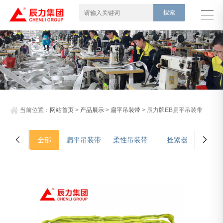
当前位置：
网站首页
>
产品展示
>
扁平吊装带
> 辰力牌EB扁平吊装带
全部
扁平吊装带
柔性吊装带
拴紧器
吊装