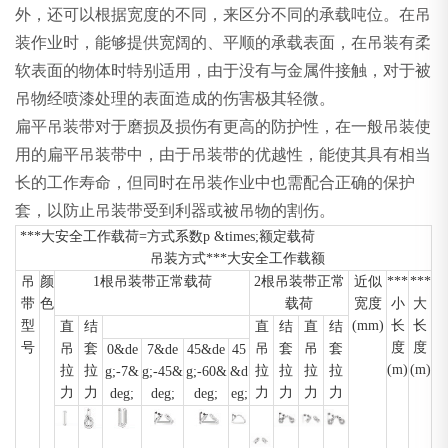
外，还可以根据宽度的不同，来区分不同的承载吨位。在吊
装作业时，能够提供宽阔的、平顺的承载表面，在吊装有柔
软表面的物体时特别适用，由于没有与金属件接触，对于被
吊物经喷漆处理的表面造成的伤害极其轻微。
扁平吊装带对于磨损及损伤有更高的防护性，在一般吊装使
用的扁平吊装带中，由于吊装带的优越性，能使其具有相当
长的工作寿命，但同时在吊装作业中也需配合正确的保护
套，以防止吊装带受到利器或被吊物的割伤。
***大安全工作载荷=方式系数p
&times;
额定载荷
吊装方式***大安全工作载额
吊
颜
1根吊装带正常载荷
2根吊装带正常
近似
***
***
带
色
载荷
宽度
小
大
型
(mm)
长
长
直
结
直
结
直
结
号
度
度
吊
套
吊
套
吊
套
0
&de
7&de
45
&de
45
(m)
(m)
拉
拉
拉
拉
拉
拉
g;-7
&
g;
-45
&
g;
-60
&
&d
力
力
力
力
力
力
deg;
deg;
deg;
eg;