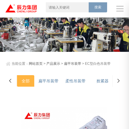
当前位置：
网站首页
>
产品展示
>
扁平吊装带
> EC型白色吊装带
全部
扁平吊装带
柔性吊装带
拴紧器
吊装