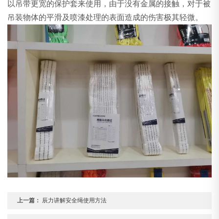
以吊带更宽的保护套来使用，由于没有金属的接触，对于被
吊装物体的平滑及喷漆处理的表面造成的伤害极其轻微。
上一篇：
辰力讲解安全绳使用方法