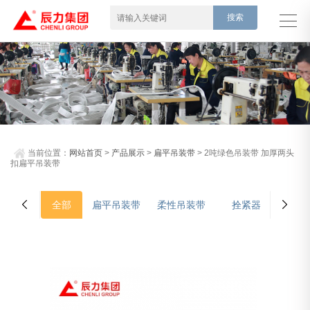
当前位置：
网站首页
>
产品展示
>
扁平吊装带
> 2吨绿色吊装带 加厚两头
扣扁平吊装带
全部
扁平吊装带
柔性吊装带
拴紧器
吊装