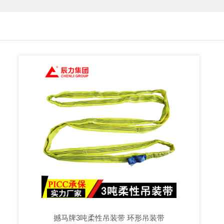
撼马牌3吨柔性吊装带 环形吊装带