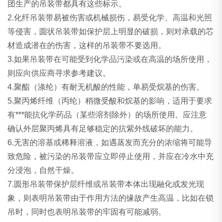
团生产的吊装带都具有这些标示。
2.化纤吊装带易被伤害或机械损伤，易受化学、高温和光照
等侵害，圆状吊装带如保护层上明显的破损，则对承载的芯
材造成潜在的伤害，这样的吊装带不要选用。
3.如果吊装带在可能受到化学品污染或在高温的场所使用，
则应向供应商寻求参考建议。
4.聚酯（涤纶）有耐无机酸的性能，单易受烷基的伤害。
5.聚丙烯纤维（丙纶）稍微受酸和烷基的影响，适用于要求
有***能抗化学药品（某些溶剂除外）的场所使用。应注意
确认外层聚丙烯具有足够稳定的抗紫外线破坏的能力。
6.无害的溶基或稀释溶液，如遇蒸发而充分的浓缩将可能导
致危险，被污染的吊装带应立即停止使用，并应在冷水中充
分浸泡，自然干燥。
7.圆形吊装带保护层纤维或吊装带本体出现融化或发光现
象，则表明吊装带由于作用方法的缘故产生高温，比如在锁
吊时，同时也表明吊装带的牢固有可能减弱。