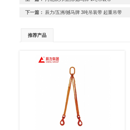
下一篇：
辰力/五洲/撼马牌 3吨吊装带 起重吊带
推荐产品