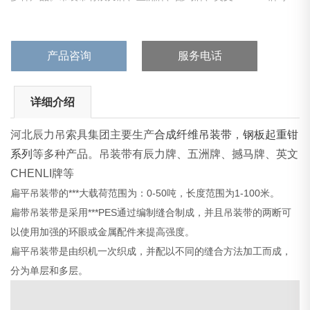
产品咨询
服务电话
详细介绍
河北辰力吊索具集团主要生产
合成纤维吊装带
，
钢板起重钳
系列
等多种产品。吊装带有辰力牌、五洲牌、撼马牌、英文
CHENLI牌等
扁平吊装带的***大载荷范围为：0-50吨，长度范围为1-100米。
扁带吊装带是采用***PES通过编制缝合制成，并且吊装带的两断可
以使用加强的环眼或金属配件来提高强度。
扁平吊装带是由织机一次织成，并配以不同的缝合方法加工而成，
分为单层和多层。