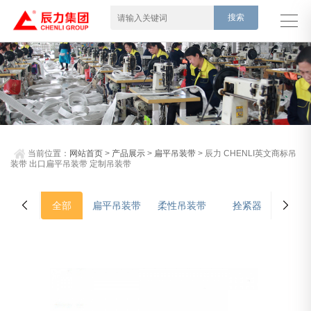
当前位置：
网站首页
>
产品展示
>
扁平吊装带
> 辰力 CHENLI英文商标吊
装带 出口扁平吊装带 定制吊装带
全部
扁平吊装带
柔性吊装带
拴紧器
吊装