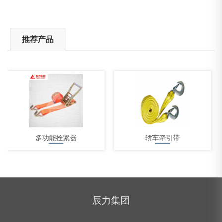
推荐产品
多功能拴紧器
轿车牵引带
辰力集团