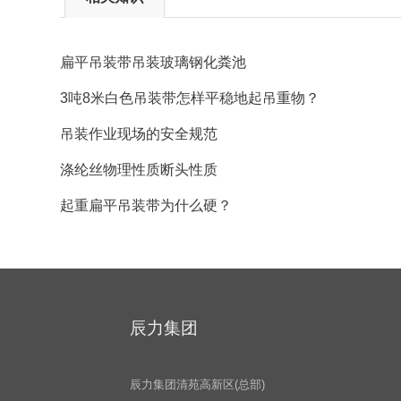
扁平吊装带吊装玻璃钢化粪池
3吨8米白色吊装带怎样平稳地起吊重物？
吊装作业现场的安全规范
涤纶丝物理性质断头性质
起重扁平吊装带为什么硬？
辰力集团
辰力集团清苑高新区(总部)