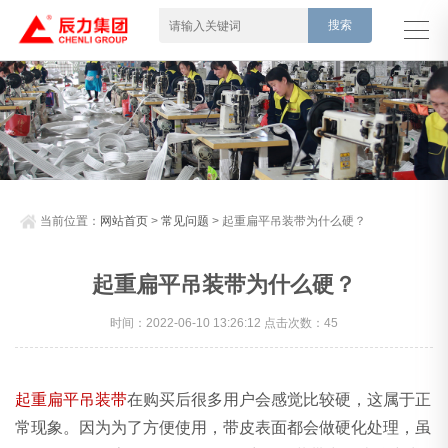
当前位置：
网站首页
>
常见问题
> 起重扁平吊装带为什么硬？
起重扁平吊装带为什么硬？
时间：2022-06-10 13:26:12 点击次数：45
起重扁平吊装带
在购买后很多用户会感觉比较硬，这属于正
常现象。因为为了方便使用，带皮表面都会做硬化处理，虽