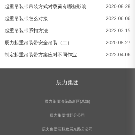
起重吊装带吊装方式对载荷有哪些影响
2020-08-28
起重吊装带怎么对接
2022-06-06
起重吊装带系扣方法
2022-03-15
辰力起重吊装带安全吊装（二）
2020-08-27
制定起重吊装带方案应对不同作业
2022-04-06
辰力集团
辰力集团清苑高新区(总部)
辰力集团博野分公司
辰力集团清苑发展东路分公司