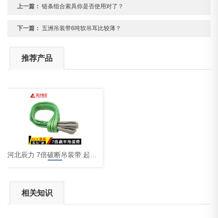
上一篇：
链条组合索具你是否使用对了？
下一篇：
五洲吊装带6吨软吊耳比较薄？
推荐产品
河北辰力 7倍破断吊装带 起重吊装带 扁平吊装带
相关知识