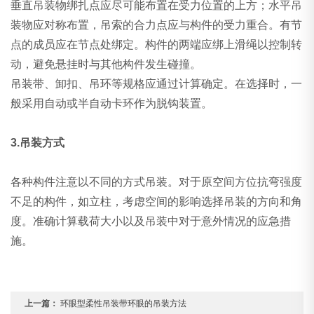
垂直吊装物绑扎点应尽可能布置在受力位置的上方；水平吊
装物应对称布置，吊索的合力点应与构件的受力重合。有节
点的成员应在节点处绑定。构件的两端应绑上滑绳以控制转
动，避免悬挂时与其他构件发生碰撞。
吊装带、卸扣、吊环等规格应通过计算确定。在选择时，一
般采用自动或半自动卡环作为脱钩装置。
3.吊装方式
各种构件注意以不同的方式吊装。对于原空间方位抗弯强度
不足的构件，如立柱，考虑空间的影响选择吊装的方向和角
度。准确计算载荷大小以及吊装中对于意外情况的应急措
施。
上一篇：
环眼型柔性吊装带环眼的吊装方法