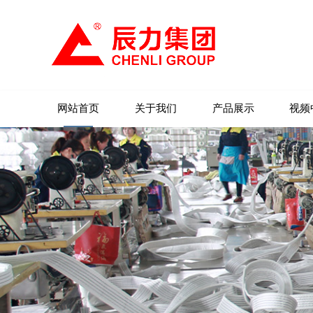
网站首页
关于我们
产品展示
视频