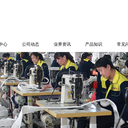
中心
公司动态
业界资讯
产品知识
常见