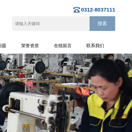
0312-8037111
问题
荣誉资质
在线留言
联系我们