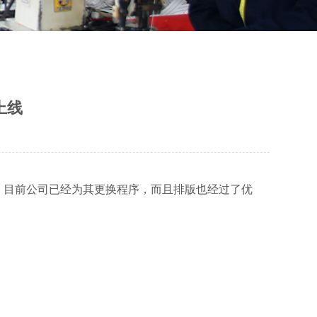
上线
较大，目前公司已经为其更换程序，而且排版也经过了优