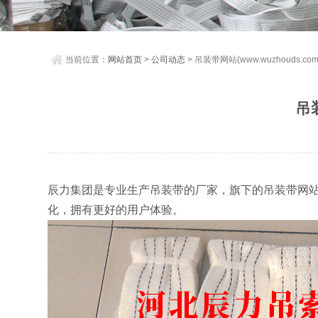
当前位置：
网站首页
>
公司动态
> 吊装带网站(www.wuzhouds.
吊
辰力集团是专业生产吊装带的厂家，旗下的吊装带网站（w
化，拥有更好的用户体验。