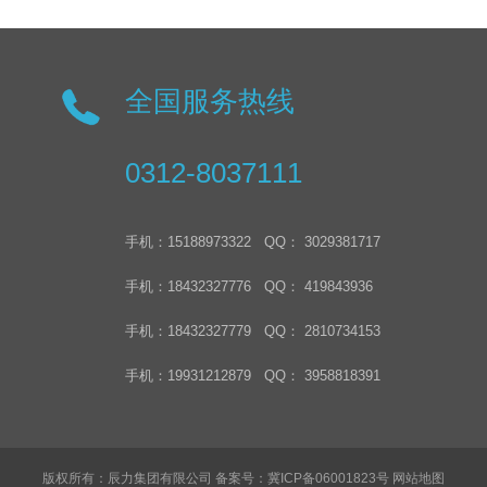
全国服务热线
0312-8037111
手机：15188973322 QQ： 3029381717
手机：18432327776 QQ： 419843936
手机：18432327779 QQ： 2810734153
手机：19931212879 QQ： 3958818391
版权所有：辰力集团有限公司
备案号：冀ICP备06001823号
网站地图