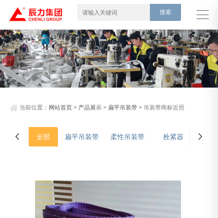
当前位置：
网站首页
>
产品展示
>
扁平吊装带
> 吊装带商标近照
全部
扁平吊装带
柔性吊装带
拴紧器
吊装