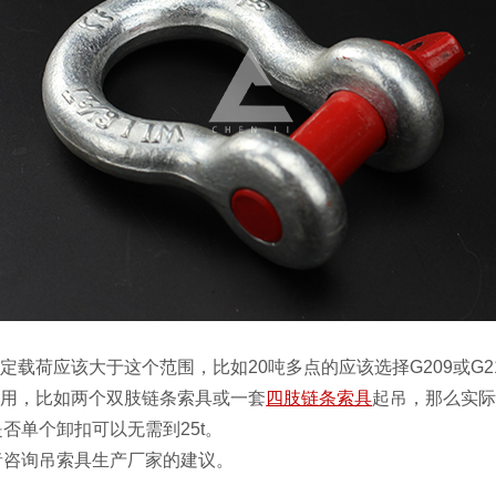
荷应该大于这个范围，比如20吨多点的应该选择G209或G2130
使用，比如两个双肢链条索具或一套
四肢链条索具
起吊，那么实
否单个卸扣可以无需到25t。
者咨询吊索具生产厂家的建议。