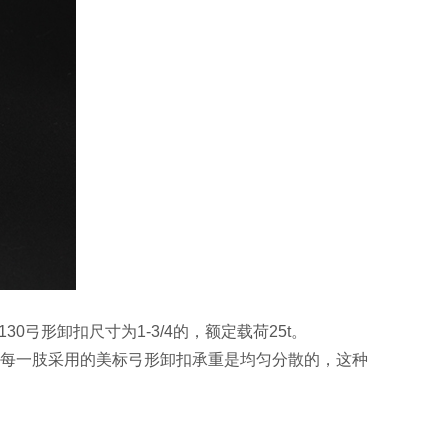
弓形卸扣尺寸为1-3/4的，额定载荷25t。
际每一肢采用的美标弓形卸扣承重是均匀分散的，这种