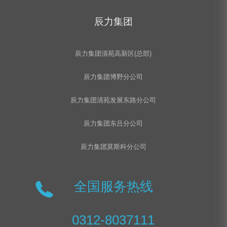
辰力集团
辰力集团清苑高新区(总部)
辰力集团博野分公司
辰力集团清苑发展东路分公司
辰力集团东吕分公司
辰力集团莫斯科分公司
全国服务热线
0312-8037111