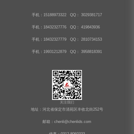
手机：15188973322 QQ： 3029381717
手机：18432327776 QQ： 419843936
手机：18432327779 QQ： 2810734153
手机：19931212879 QQ： 3958818391
关注我们
地址：河北省保定市清苑区丰收北街252号
邮箱：chenli@chenlids.com
传真：0312-8060333