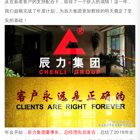
及在新老客户的支持配合下，取得了一个骄人的成绩！这一年，
我们超额完成了年度计划，为辰力集团更加辉煌的明天奠定了坚
实的基础！
年会开始，
辰力集团董事长、总经理先后发言
，总结了2019年全