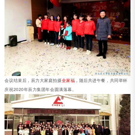
会议结束后，辰力大家庭拍摄
全家福
，随后共进午餐，共同举杯
庆祝2020年辰力集团年会圆满落幕。