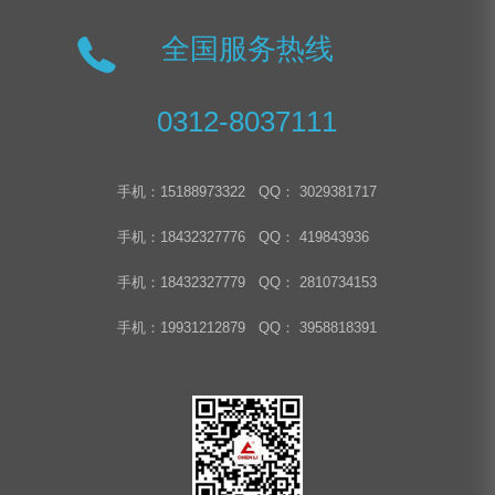
全国服务热线
0312-8037111
手机：15188973322 QQ： 3029381717
手机：18432327776 QQ： 419843936
手机：18432327779 QQ： 2810734153
手机：19931212879 QQ： 3958818391