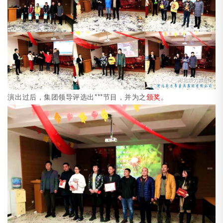
演出过后，集团领导评选出***节目，并为之
颁奖
。