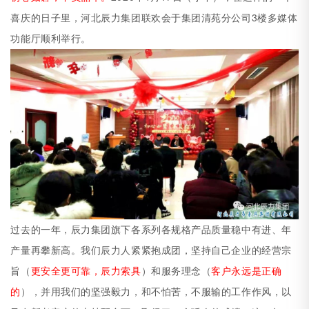
喜庆的日子里，
河北辰力集团联欢会于集团清苑分公司3楼多媒体
功能厅顺利举行。
过去的一年，辰力集团旗下各系列各规格产品质量稳中有进、年
产量再攀新高。我们辰力人紧紧抱成团，坚持自己
企业
的经营宗
旨（
更安全更可靠，辰力索具
）和服务理念（
客户永远是正确
的
）
，并用我们的坚强毅力，和不怕苦，不服输的工作作风，以