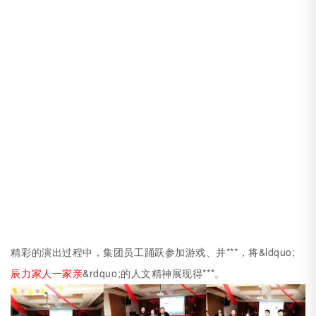
精彩的演出过程中，集团员工踊跃参加游戏、并***，将&ldquo;
辰力家人一家亲
&rdquo;的人文精神展现得***。