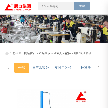
当前位置：
网站首页
>
产品展示
>
吊索具及配件
> 钢丝绳插套机
全部
扁平吊装带
柔性吊装带
拴紧器
吊装