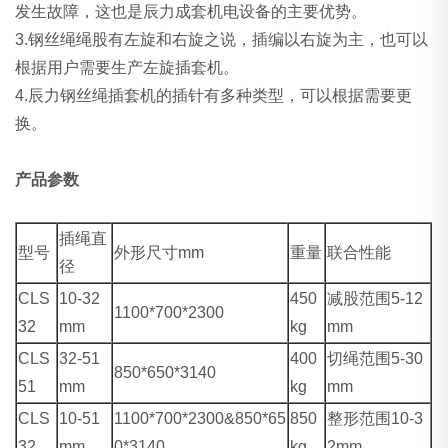
发生故障，这也是辰力成套机电设备的主要优势。
3.钢丝绳绳股有左旋和右旋之说，插编以右旋为主，也可以
根据用户需要生产左旋插套机。
4.辰力钢丝绳插套机的插针有多种类型，可以根据需要更
换。
产品参数
插绳直
型号
外形尺寸mm
重量
联合性能
径
CLS
10-32
450
减股范围5-12
1100*700*2300
32
mm
kg
mm
CLS
32-51
400
切绳范围5-30
850*650*3140
51
mm
kg
mm
CLS
10-51
1100*700*2300&850*65
850
整形范围10-3
32
mm
0*3140
kg
2mm