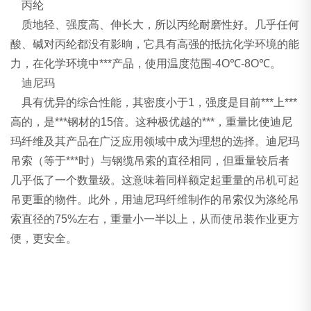
丙纶
质地轻、强度高、伸长大，所以丙纶耐磨性好。几乎任何
酸、碱对丙纶都没有影晌，它具有高强的抵抗化学环境的能
力，在化学环境中***产品，使用温度范围-4O℃-8O℃。
迪尼玛
具有优异的综合性能，其密度小于1，强度是目前***上***
高的，是***钢材的15倍。这种极优越的***，重量比使迪尼
玛纤维及其产品在广泛应用领域中成为理想的选择。迪尼玛
吊索（等于***时）与钢缆吊索的直径相同，但重量较后者
几乎低了一个数量级。这意味着同样额定起重量的吊机可起
吊更重的物件。此外，用迪尼玛纤维制作的吊索仅为涤纶吊
索直径的75%左右，重量小一半以上，从而使吊装作业更方
便，更安全。