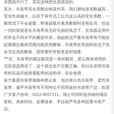
东西就不行了。其实这种想法是错误的。
其次，吊装带安全系数比铁器件高，我们都知道系数越高，
安全性就越大，以至于有些员工以为这么高的安全系数，一
般情况下不会超载，即便超载吊索具断裂时还有征兆，但这
一切的前提是在吊装带具完好无损的状态下。在实践运用中
经常会不同水平的磨损吊具，假如状况严重吊装带有可能在
起重额定载荷范围内能忽然断裂，吊装带在受损的状况下也
会无征兆的断裂，因而要经常检查及时报废。
***后，吊装带的额定载荷是一条的载荷，那么两条使用的
话应该是两倍了，这个观念也不完整正确。所以在使用吊装
带时应该仔细查看配带的说明书，安全使用。
辰力集团吊装带规格种类众多，包括有白色吊装带、柔性吊
装带、扁平吊装带等不同吨位不同用途的吊装带产品，欢迎
广大客户咨询：0312-8037111。我公司同时提供钢丝绳压
套机、美标卸扣、起重链条、手拉葫芦等多种起重吊装产
品。