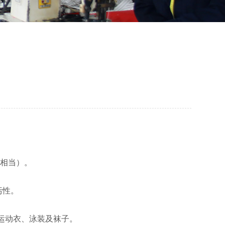
维相当）。
污性。
、运动衣、泳装及袜子。