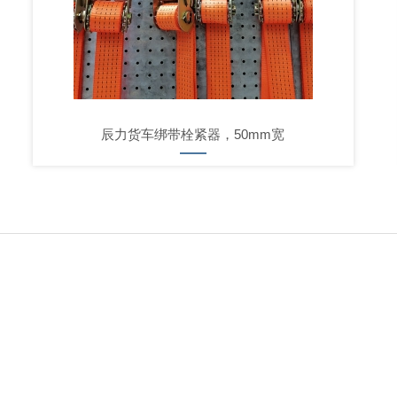
辰力货车绑带栓紧器，50mm宽