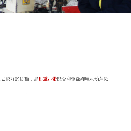
是它较好的搭档，那
起重吊带
能否和钢丝绳电动葫芦搭