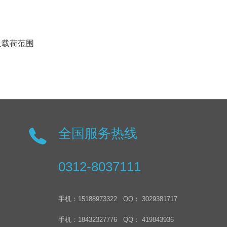
及载荷范围
全国服务热线
0312-8037111
手机：15188973322 QQ： 3029381717
手机：18432327776 QQ： 419843936