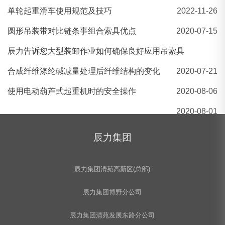
单轮起重滑车使用规范及技巧
2022-11-26
辰力/五洲/撼马牌5吨扁平吊装带 彩色吊装带
圆形吊装带对比链条事组合索具优点
2020-07-15
辰力告诉您大型装卸作业如何确保良好应用吊索具
合成纤维涤纶碱减量处理后纤维结构的变化
2020-07-21
使用电动葫芦式起重机时的安全操作
2020-08-06
2020-08-01
辰力集团
辰力集团清苑高新区(总部)
辰力集团博野分公司
辰力集团清苑发展东路分公司