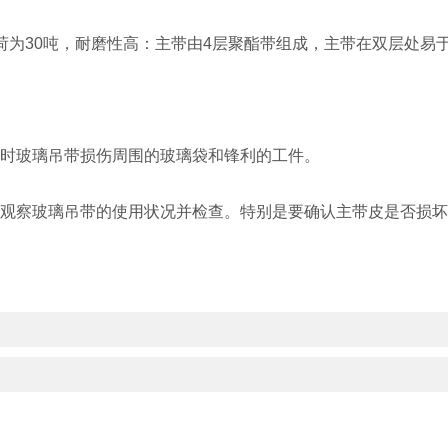
荷为30吨，耐磨性高：主带由4层聚酯带组成，主带在双层处易
动时玻璃吊带损伤周围的玻璃袋和锋利的工件。
后观察玻璃吊带的使用状况并检查。特别是要确认主带皮是否损