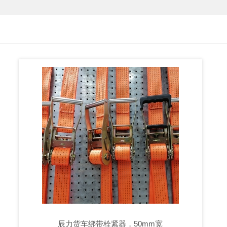
辰力货车绑带栓紧器，50mm宽