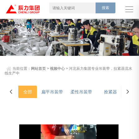
当前位置：
网站首页
>
视频中心
> 河北辰力集团专业吊装带，拉紧器流水
线生产中
全部
扁平吊装带
柔性吊装带
拴紧器
吊装