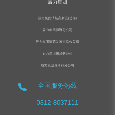
辰力集团
3吨黄色扁平吊装带 白色扁平吊装带
辰力集团清苑高新区(总部)
辰力集团博野分公司
辰力集团清苑发展东路分公司
辰力集团东吕分公司
辰力集团莫斯科分公司
全国服务热线
0312-8037111