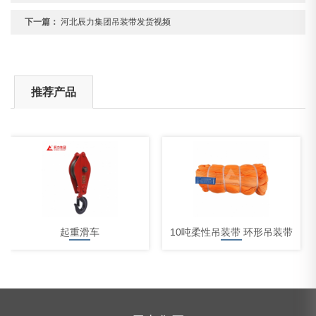
下一篇：
河北辰力集团吊装带发货视频
推荐产品
起重滑车
10吨柔性吊装带 环形吊装带