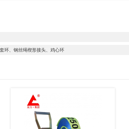
型套环、钢丝绳楔形接头、鸡心环