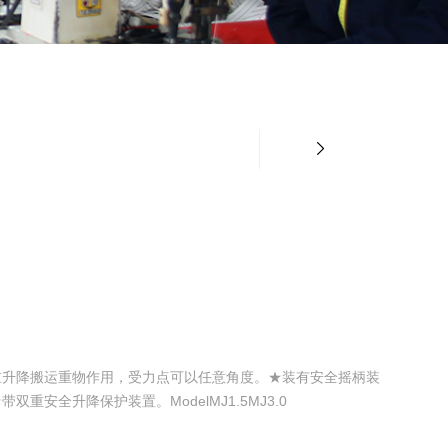
重升降搬运重物作用，受力点可以任意角度。★装有安全摇柄装
重安全升降保护装置。ModelMJ1.5MJ3.0