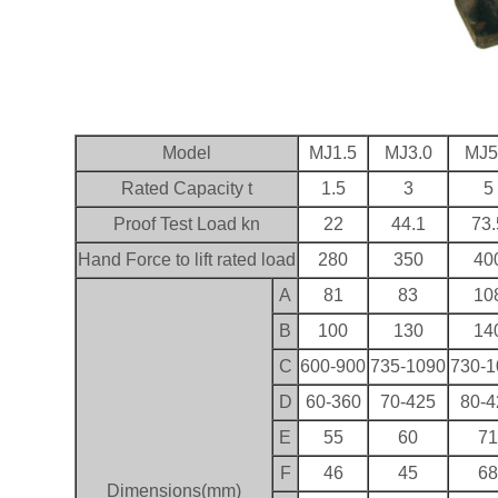
Model
MJ1.5
MJ3.0
MJ5
Rated Capacity t
1.5
3
5
Proof Test Load kn
22
44.1
73.
Hand Force to lift rated load
280
350
40
A
81
83
10
B
100
130
14
C
600-900
735-1090
730-1
D
60-360
70-425
80-4
E
55
60
7
F
46
45
6
Dimensions(mm)