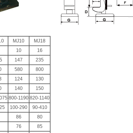
.0
MJ10
MJ18
10
16
5
147
235
0
580
800
8
124
130
0
140
150
075
800-1190
820-1140
25
100-290
90-410
1
86
80
8
76
85