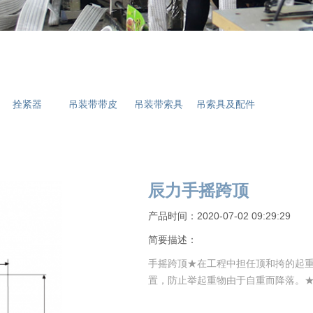
拴紧器
吊装带带皮
吊装带索具
吊索具及配件
辰力手摇跨顶
产品时间：2020-07-02 09:29:29
简要描述：
手摇跨顶★在工程中担任顶和挎的起
置，防止举起重物由于自重而降落。★带双