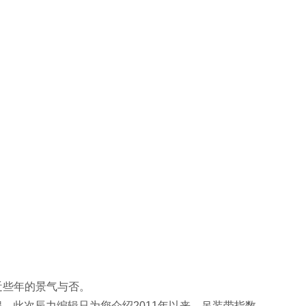
业近些年的景气与否。
此次辰力编辑只为您介绍2011年以来，吊装带指数