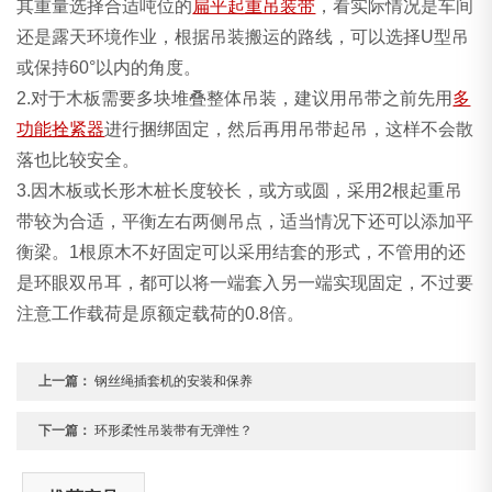
其重量选择合适吨位的
扁平起重吊装带
，看实际情况是车间
还是露天环境作业，根据吊装搬运的路线，可以选择U型吊
或保持60°以内的角度。
2.对于木板需要多块堆叠整体吊装，建议用吊带之前先用
多
功能拴紧器
进行捆绑固定，然后再用吊带起吊，这样不会散
落也比较安全。
3.因木板或长形木桩长度较长，或方或圆，采用2根起重吊
带较为合适，平衡左右两侧吊点，适当情况下还可以添加平
衡梁。1根原木不好固定可以采用结套的形式，不管用的还
是环眼双吊耳，都可以将一端套入另一端实现固定，不过要
注意工作载荷是原额定载荷的0.8倍。
上一篇：
钢丝绳插套机的安装和保养
下一篇：
环形柔性吊装带有无弹性？