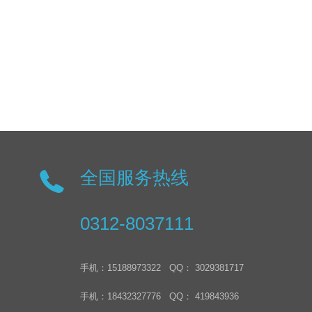
全国服务热线
0312-8037111
手机：15188973322 QQ： 3029381717
手机：18432327776 QQ： 419843936