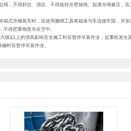
慢起绳，不得斜拉、强拉、不得旋转吊壁抽绳。如遇吊绳被压，应
箱等箱式吊物装车时，应使用捆绑工具将箱体与车连接牢固，并
，不得把重物悬吊在空中。
含六级)以上的强风影响安全施工时应暂停吊装作业；起重机发生
准确时应暂停吊装作业。