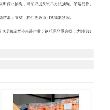
立即停止抽绳，可采取提头试吊方法抽绳。吊运易损、
加垫防滑；管材、构件等必须用紧线器紧固。
漏电现象应暂停吊装作业；钢丝绳严重磨损，达到报废