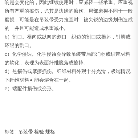
响是会变化的，因此继续使用时，应减轻一些承重。应重视
所有严重的擦伤，尤其是边缘的擦伤。局部磨损不同于一般
磨损，可能是在吊装带受力拉直时，被尖锐的边缘划伤造成
的，并且可能造成承重减小。
b）割口。横向或纵向的割口，织边的割口或损坏，针脚或
环眼的割口。
c）化学侵蚀。化学侵蚀会导致吊装带局部消弱或织带材料
的软化，表现为表面纤维脱落或擦掉。
d）热损伤或摩擦损伤。纤维材料外观十分光滑，极端情况
下纤维材料可能会熔合在一起。
e）端配件损伤或变形。
标签:
吊装带
检验 规格