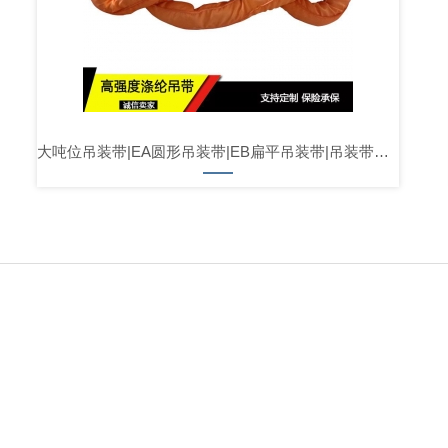
大吨位吊装带|EA圆形吊装带|EB扁平吊装带|吊装带厂家