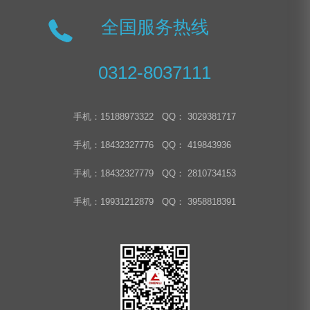
全国服务热线
0312-8037111
手机：15188973322 QQ： 3029381717
手机：18432327776 QQ： 419843936
手机：18432327779 QQ： 2810734153
手机：19931212879 QQ： 3958818391