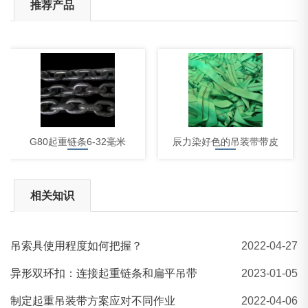
推荐产品
G80起重链条6-32毫米
辰力染好色的吊装带带皮
相关知识
吊索具使用程度如何把握？
2022-04-27
6吨彩色吊装带
异形双环扣：连接起重链条和扁平吊带
2023-01-05
制定起重吊装带方案应对不同作业
2022-04-06