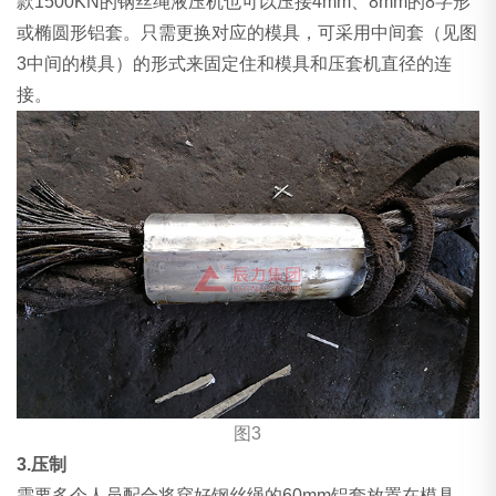
款1500KN的钢丝绳液压机也可以压接4mm、8mm的8字形
或椭圆形铝套。只需更换对应的模具，可采用中间套（见图
3中间的模具）的形式来固定住和模具和压套机直径的连
接。
图3
3.压制
需要多个人员配合将穿好钢丝绳的60mm铝套放置在模具