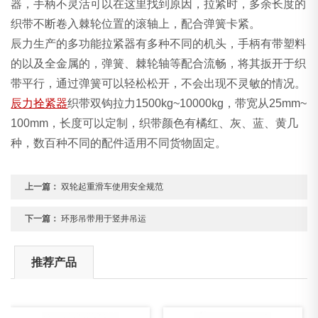
器，手柄不灵活可以在这里找到原因，拉紧时，多余长度的
织带不断卷入棘轮位置的滚轴上，配合弹簧卡紧。
辰力生产的多功能拉紧器有多种不同的机头，手柄有带塑料
的以及全金属的，弹簧、棘轮轴等配合流畅，将其扳开于织
带平行，通过弹簧可以轻松松开，不会出现不灵敏的情况。
辰力拴紧器
织带双钩拉力1500kg~10000kg，带宽从25mm~
100mm，长度可以定制，织带颜色有橘红、灰、蓝、黄几
种，数百种不同的配件适用不同货物固定。
上一篇：
双轮起重滑车使用安全规范
下一篇：
环形吊带用于竖井吊运
推荐产品