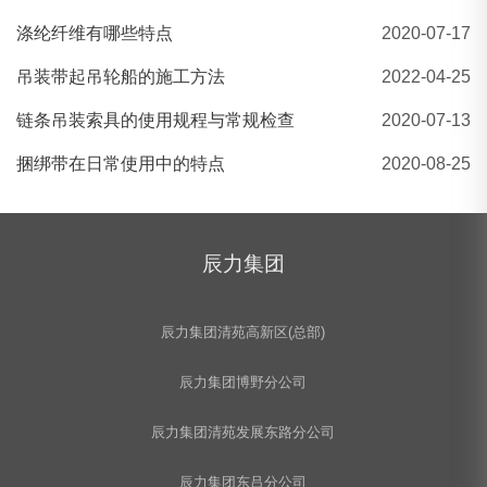
辰力/五洲/撼马牌 4吨吊装带 扁平吊装带
涤纶纤维有哪些特点
2020-07-17
吊装带起吊轮船的施工方法
2022-04-25
链条吊装索具的使用规程与常规检查
2020-07-13
捆绑带在日常使用中的特点
2020-08-25
辰力集团
辰力集团清苑高新区(总部)
辰力集团博野分公司
辰力集团清苑发展东路分公司
辰力集团东吕分公司