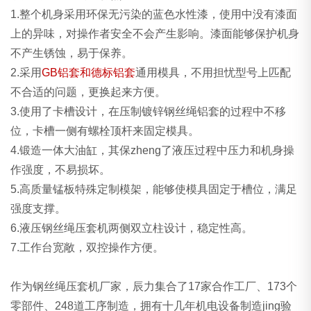
1.整个机身采用环保无污染的蓝色水性漆，使用中没有漆面
上的异味，对操作者安全不会产生影响。漆面能够保护机身
不产生锈蚀，易于保养。
2.采用
GB铝套和德标铝套
通用模具，不用担忧型号上匹配
不合适的问题，更换起来方便。
3.使用了卡槽设计，在压制镀锌钢丝绳铝套的过程中不移
位，卡槽一侧有螺栓顶杆来固定模具。
4.锻造一体大油缸，其保zheng了液压过程中压力和机身操
作强度，不易损坏。
5.高质量锰板特殊定制模架，能够使模具固定于槽位，满足
强度支撑。
6.液压钢丝绳压套机两侧双立柱设计，稳定性高。
7.工作台宽敞，双控操作方便。
作为钢丝绳压套机厂家，辰力集合了17家合作工厂、173个
零部件、248道工序制造，拥有十几年机电设备制造jing验